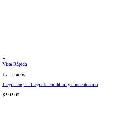
+
Vista Rápida
15- 18 años
Juego Jenga – Juego de equilibrio y concentración
$
99.900