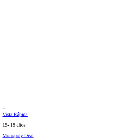
+
Vista Rápida
15- 18 años
Monopoly Deal