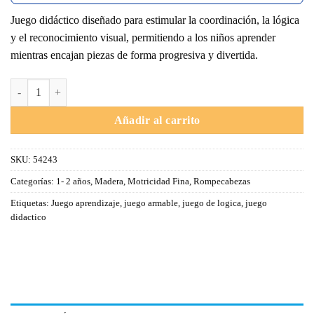
Juego didáctico diseñado para estimular la coordinación, la lógica
y el reconocimiento visual, permitiendo a los niños aprender
mientras encajan piezas de forma progresiva y divertida.
Rompecabezas de Encajar por 4 cantidad
Añadir al carrito
SKU:
54243
Categorías:
1- 2 años
,
Madera
,
Motricidad Fina
,
Rompecabezas
Etiquetas:
Juego aprendizaje
,
juego armable
,
juego de logica
,
juego
didactico