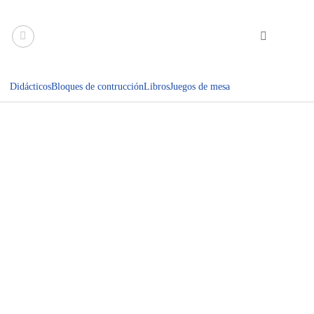
Saltar
al
contenido
Didácticos
Bloques de contrucción
Libros
Juegos de mesa