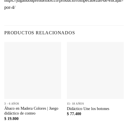
https://jugandoaprendemos.co/producto/rompecabezas-de-encajar-
por-4/
PRODUCTOS RELACIONADOS
3 - 6 AÑOS
15- 18 AÑOS
Ábaco en Madera Colores | Juego
Didáctico Une los botones
didáctico de conteo
$
77.400
$
19.800