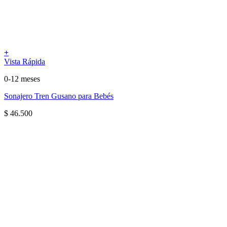
+
Vista Rápida
0-12 meses
Sonajero Tren Gusano para Bebés
$
46.500