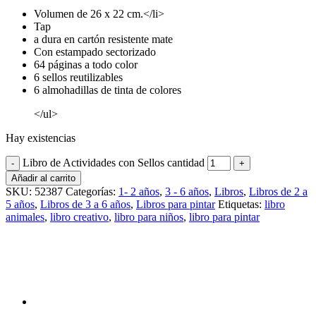
Volumen de 26 x 22 cm.</li>
Tap
a dura en cartón resistente mate
Con estampado sectorizado
64 páginas a todo color
6 sellos reutilizables
6 almohadillas de tinta de colores
</ul>
Hay existencias
Libro de Actividades con Sellos cantidad
Añadir al carrito
SKU:
52387
Categorías:
1- 2 años
,
3 - 6 años
,
Libros
,
Libros de 2 a
5 años
,
Libros de 3 a 6 años
,
Libros para pintar
Etiquetas:
libro
animales
,
libro creativo
,
libro para niños
,
libro para pintar