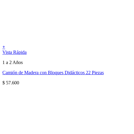
+
Vista Rápida
1 a 2 Años
Camión de Madera con Bloques Didácticos 22 Piezas
$
57.600