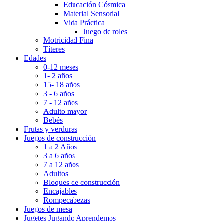
Educación Cósmica
Material Sensorial
Vida Práctica
Juego de roles
Motricidad Fina
Títeres
Edades
0-12 meses
1- 2 años
15- 18 años
3 - 6 años
7 - 12 años
Adulto mayor
Bebés
Frutas y verduras
Juegos de construcción
1 a 2 Años
3 a 6 años
7 a 12 años
Adultos
Bloques de construcción
Encajables
Rompecabezas
Juegos de mesa
Jugetes Jugando Aprendemos