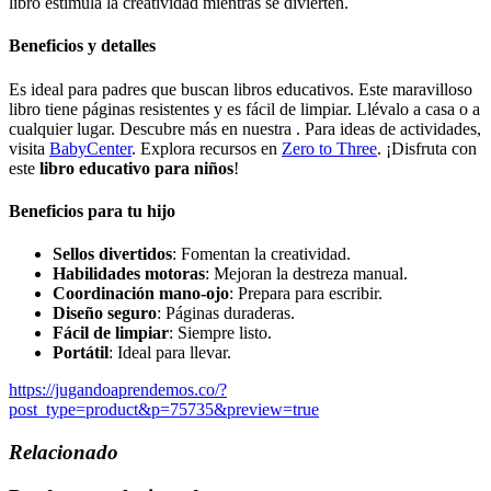
libro estimula la creatividad mientras se divierten.
Beneficios y detalles
Es ideal para padres que buscan libros educativos. Este maravilloso
libro tiene páginas resistentes y es fácil de limpiar. Llévalo a casa o a
cualquier lugar. Descubre más en nuestra . Para ideas de actividades,
visita
BabyCenter
. Explora recursos en
Zero to Three
. ¡Disfruta con
este
libro educativo para niños
!
Beneficios para tu hijo
Sellos divertidos
: Fomentan la creatividad.
Habilidades motoras
: Mejoran la destreza manual.
Coordinación mano-ojo
: Prepara para escribir.
Diseño seguro
: Páginas duraderas.
Fácil de limpiar
: Siempre listo.
Portátil
: Ideal para llevar.
https://jugandoaprendemos.co/?
post_type=product&p=75735&preview=true
Relacionado