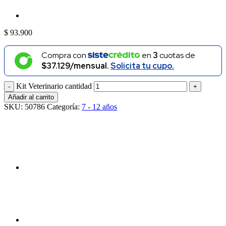
$
93.900
Compra con
en
3
cuotas de
$37.129/mensual.
Solicita tu cupo.
Kit Veterinario cantidad
Añadir al carrito
SKU:
50786
Categoría:
7 - 12 años