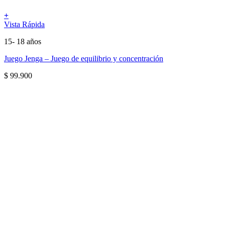
+
Vista Rápida
15- 18 años
Juego Jenga – Juego de equilibrio y concentración
$
99.900