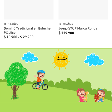
15- 18 AÑOS
15- 18 AÑOS
Dominó Tradicional en Estuche
Juego STOP Marca Ronda
Plástico
$
119.900
Rango
$
13.900
-
$
29.900
de
precios:
desde
$ 13.900
hasta
$ 29.900