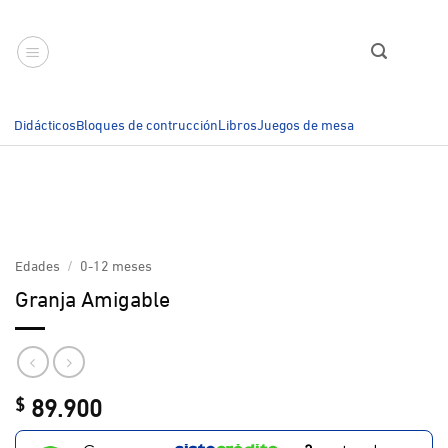
Saltar
al
contenido
Didácticos
Bloques de contrucción
Libros
Juegos de mesa
Edades
/
0-12 meses
Granja Amigable
89.900
$