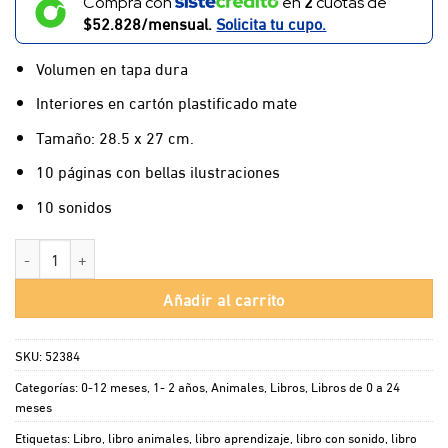
2
Compra con
en
cuotas de
$52.828/mensual.
Solicita tu cupo.
Volumen en tapa dura
Interiores en cartón plastificado mate
Tamaño: 28.5 x 27 cm.
10 páginas con bellas ilustraciones
10 sonidos
Granja Amigable cantidad
Añadir al carrito
SKU:
52384
Categorías:
0-12 meses
,
1- 2 años
,
Animales
,
Libros
,
Libros de 0 a 24
meses
Etiquetas:
Libro
,
libro animales
,
libro aprendizaje
,
libro con sonido
,
libro