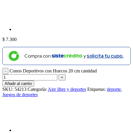
$
7.300
Compra con
y
solicita tu cupo.
Conos Deportivos con Huecos 20 cm cantidad
Añadir al carrito
SKU:
54213
Categoría:
Aire libre y deportes
Etiquetas:
deporte
,
Juegos de deportes