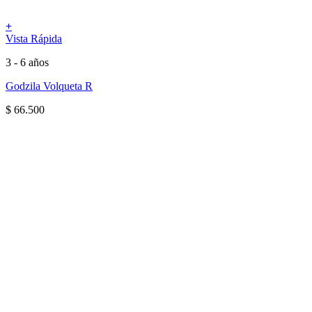
+
Vista Rápida
3 - 6 años
Godzila Volqueta R
$
66.500