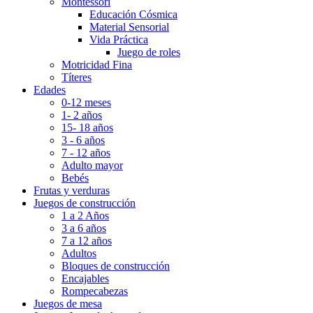
Montessori
Educación Cósmica
Material Sensorial
Vida Práctica
Juego de roles
Motricidad Fina
Títeres
Edades
0-12 meses
1- 2 años
15- 18 años
3 - 6 años
7 - 12 años
Adulto mayor
Bebés
Frutas y verduras
Juegos de construcción
1 a 2 Años
3 a 6 años
7 a 12 años
Adultos
Bloques de construcción
Encajables
Rompecabezas
Juegos de mesa