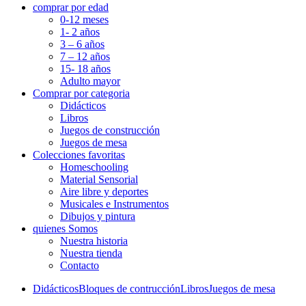
comprar por edad
0-12 meses
1- 2 años
3 – 6 años
7 – 12 años
15- 18 años
Adulto mayor
Comprar por categoria
Didácticos
Libros
Juegos de construcción
Juegos de mesa
Colecciones favoritas
Homeschooling
Material Sensorial
Aire libre y deportes
Musicales e Instrumentos
Dibujos y pintura
quienes Somos
Nuestra historia
Nuestra tienda
Contacto
Didácticos
Bloques de contrucción
Libros
Juegos de mesa