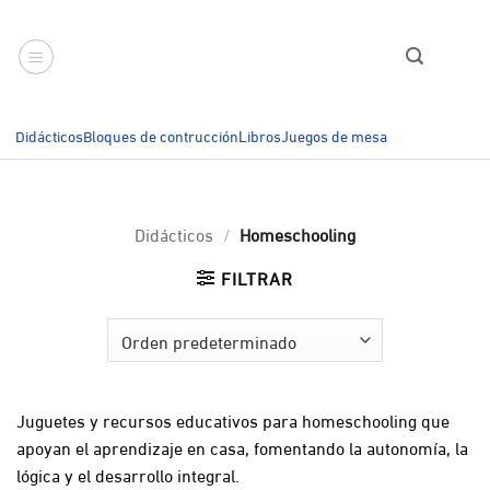
Saltar
al
contenido
Didácticos
Bloques de contrucción
Libros
Juegos de mesa
Didácticos
/
Homeschooling
FILTRAR
Juguetes y recursos educativos para homeschooling que
apoyan el aprendizaje en casa, fomentando la autonomía, la
lógica y el desarrollo integral.