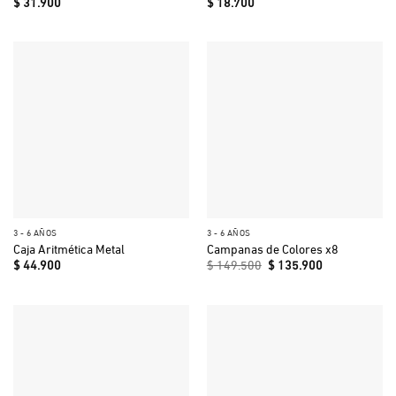
$
31.900
$
18.700
3 - 6 AÑOS
3 - 6 AÑOS
Caja Aritmética Metal
Campanas de Colores x8
El
El
$
44.900
$
149.500
$
135.900
precio
precio
original
actual
era:
es:
$ 149.500.
$ 135.900.