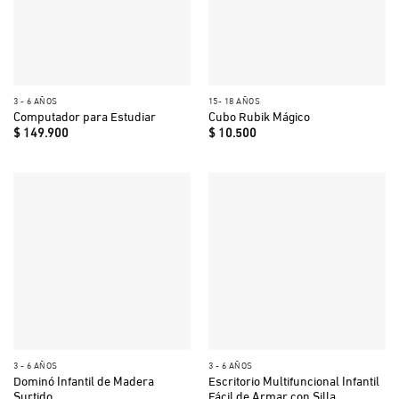
3 - 6 AÑOS
15- 18 AÑOS
Computador para Estudiar
Cubo Rubik Mágico
$
149.900
$
10.500
3 - 6 AÑOS
3 - 6 AÑOS
Dominó Infantil de Madera
Escritorio Multifuncional Infantil
Surtido
Fácil de Armar con Silla