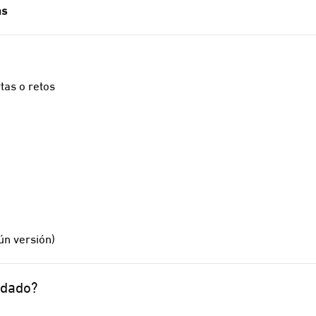
as
tas o retos
ún versión)
ndado?