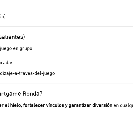
ón)
alientes)
 juego en grupo:
aradas
dizaje-a-traves-del-juego
martgame Ronda?
 el hielo, fortalecer vínculos y garantizar diversión
en cualq