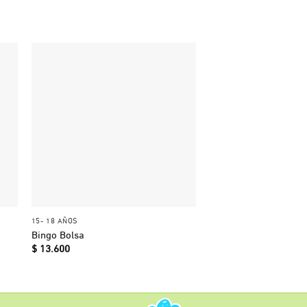
+
+
15- 18 AÑOS
15- 18 AÑOS
Juego Jenga – Juego d
Bingo Bolsa
concentración
$
13.600
$
99.900