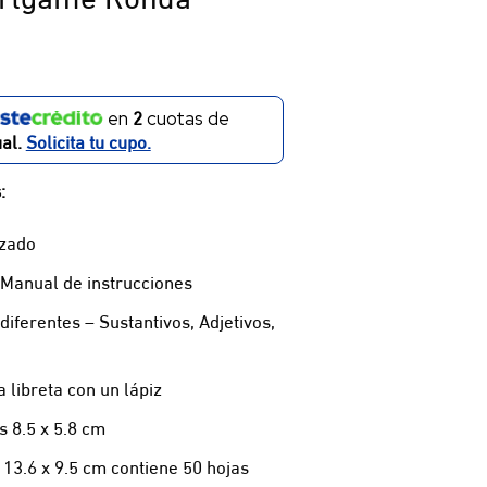
2
en
cuotas de
al.
Solicita tu cupo.
:
rzado
 Manual de instrucciones
diferentes – Sustantivos, Adjetivos,
 libreta con un lápiz
s 8.5 x 5.8 cm
 13.6 x 9.5 cm contiene 50 hojas