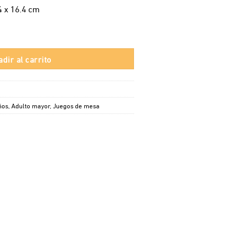
4 x 16.4 cm
 cantidad
dir al carrito
ños
,
Adulto mayor
,
Juegos de mesa