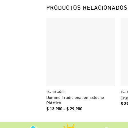
PRODUCTOS RELACIONADOS
+
15- 18 AÑOS
15- 
Dominó Tradicional en Estuche
Cru
Plástico
$
39
Rango
$
13.900
-
$
29.900
de
precios:
desde
$ 13.900