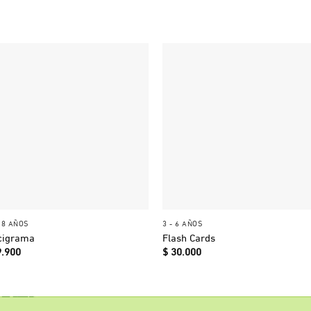
+
+
18 AÑOS
3 - 6 AÑOS
cigrama
Flash Cards
.900
$
30.000