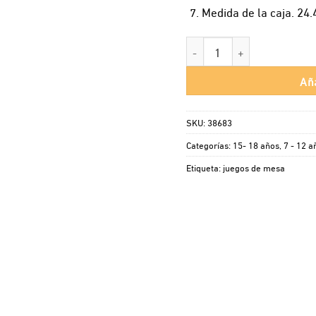
Medida de la caja. 24.
Charadas Smartgame Ronda
Aña
SKU:
38683
Categorías:
15- 18 años
,
7 - 12 a
Etiqueta:
juegos de mesa