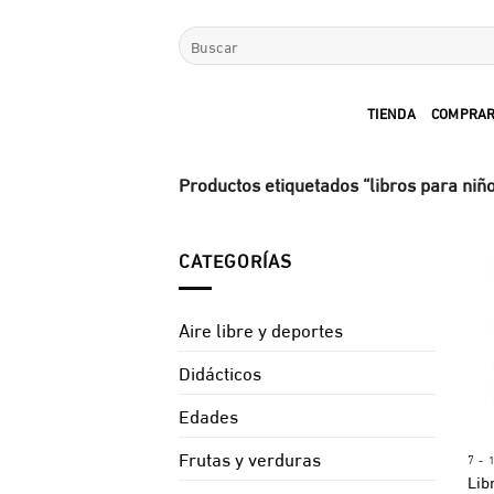
Saltar
Buscar
al
por:
contenido
TIENDA
COMPRAR
Productos etiquetados “libros para niñ
CATEGORÍAS
Aire libre y deportes
Didácticos
Edades
Frutas y verduras
7 -
Lib