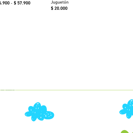
Juguetón
Rango
6.900
-
$
57.900
de
$
20.000
precios:
desde
$ 56.900
hasta
$ 57.900