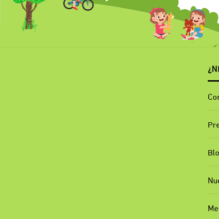
¿N
Co
Pr
Bl
Nu
Me