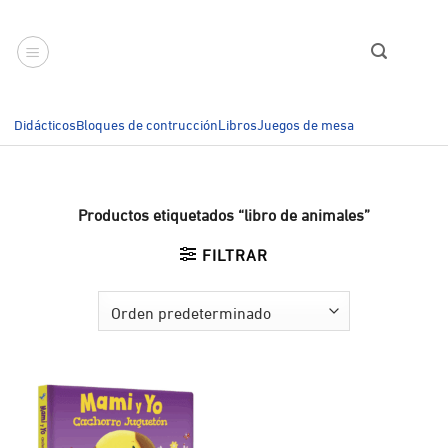
Saltar
al
contenido
Didácticos
Bloques de contrucción
Libros
Juegos de mesa
Productos etiquetados “libro de animales”
FILTRAR