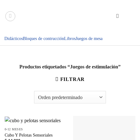
Saltar
al
contenido
Didácticos
Bloques de contrucción
Libros
Juegos de mesa
Productos etiquetados “Juegos de estimulación”
FILTRAR
0-12 MESES
Cubo Y Pelotas Sensoriales