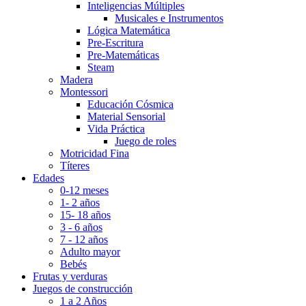
Inteligencias Múltiples
Musicales e Instrumentos
Lógica Matemática
Pre-Escritura
Pre-Matemáticas
Steam
Madera
Montessori
Educación Cósmica
Material Sensorial
Vida Práctica
Juego de roles
Motricidad Fina
Títeres
Edades
0-12 meses
1- 2 años
15- 18 años
3 - 6 años
7 - 12 años
Adulto mayor
Bebés
Frutas y verduras
Juegos de construcción
1 a 2 Años